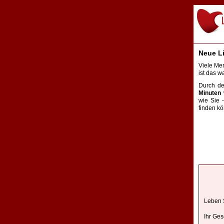
Neue Li
Viele Me
ist das w
Durch d
Minuten
w
wie Sie 
finden k
Leben S
Ihr Ges