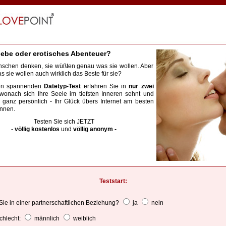
ebe oder erotisches Abenteuer?
nschen denken, sie wüßten genau was sie wollen. Aber
as sie wollen auch wirklich das Beste für sie?
en spannenden
Datetyp-Test
erfahren Sie in
nur zwei
onach sich Ihre Seele im tiefsten Inneren sehnt und
- ganz persönlich - Ihr Glück übers Internet am besten
önnen.
Testen Sie sich JETZT
-
völlig kostenlos
und
völlig anonym -
Teststart:
ie in einer partnerschaftlichen Beziehung?
ja
nein
chlecht:
männlich
weiblich